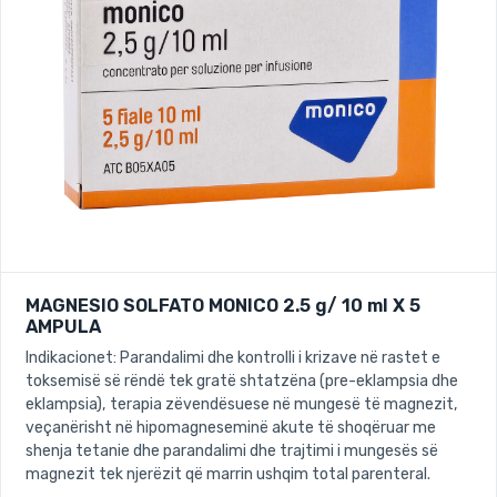
MAGNESIO SOLFATO MONICO 2.5 g/ 10 ml X 5
AMPULA
Indikacionet: Parandalimi dhe kontrolli i krizave në rastet e
toksemisë së rëndë tek gratë shtatzëna (pre-eklampsia dhe
eklampsia), terapia zëvendësuese në mungesë të magnezit,
veçanërisht në hipomagneseminë akute të shoqëruar me
shenja tetanie dhe parandalimi dhe trajtimi i mungesës së
magnezit tek njerëzit që marrin ushqim total parenteral.