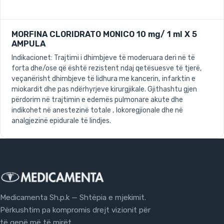
MORFINA CLORIDRATO MONICO 10 mg/ 1 ml X 5
AMPULA
Indikacionet: Trajtimi i dhimbjeve të moderuara deri në të
forta dhe/ose që është rezistent ndaj qetësuesve të tjerë,
veçanërisht dhimbjeve të lidhura me kancerin, infarktin e
miokardit dhe pas ndërhyrjeve kirurgjikale. Gjithashtu gjen
përdorim në trajtimin e edemës pulmonare akute dhe
indikohet në anestezinë totale , lokoregjionale dhe në
analgjezinë epidurale të lindjes.
Medicamenta Sh.p.k — Shtëpia e mjekimit.
Përkushtim pa kompromis drejt vizionit për
të qenë më të mirët.